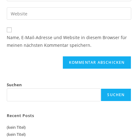
deine
Benutzernamen
E-
Gib
zum
Mail-
deine
Kommentieren
Adresse
Website-
ein
zum
URL
Name, E-Mail-Adresse und Website in diesem Browser für
Kommentieren
ein
meinen nächsten Kommentar speichern.
ein
(optional)
Suchen
SUCHEN
Recent Posts
(kein Titel)
(kein Titel)