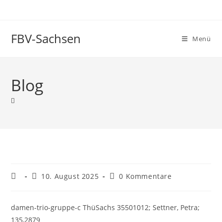
Zum
Inhalt
springen
FBV-Sachsen
Menü
Blog
Beitrags-
Beitrag
Beitrags-
10. August 2025
0 Kommentare
Autor:
veröffentlicht:
Kommentare:
damen-trio-gruppe-c ThüSachs 35501012; Settner, Petra;
135,2879