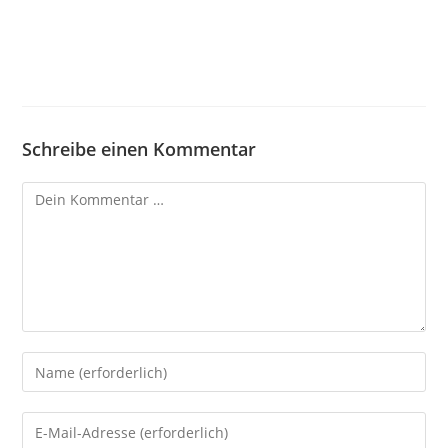
Schreibe einen Kommentar
Kommentar
Gib
deinen
Namen
Gib
oder