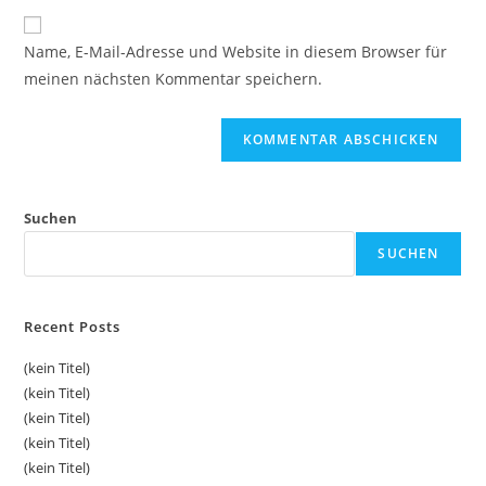
Adresse
Website-
ein
zum
URL
Name, E-Mail-Adresse und Website in diesem Browser für
Kommentieren
ein
meinen nächsten Kommentar speichern.
ein
(optional)
Suchen
SUCHEN
Recent Posts
(kein Titel)
(kein Titel)
(kein Titel)
(kein Titel)
(kein Titel)