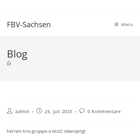
Zum
Inhalt
springen
FBV-Sachsen
Menü
Blog
Beitrags-
Beitrag
Beitrags-
admin
26. Juli 2025
0 Kommentare
Autor:
veröffentlicht:
Kommentare:
herren-trio-gruppe-a test2 sdwcqergt