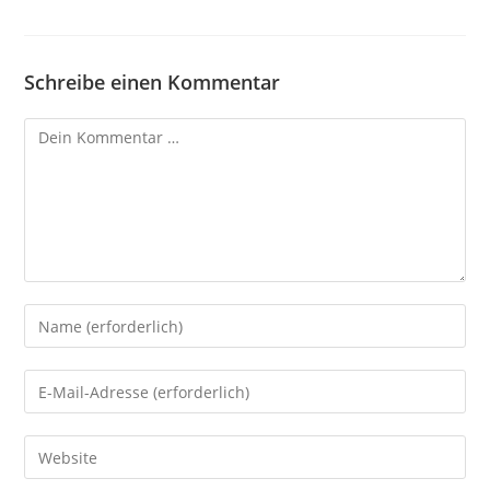
Schreibe einen Kommentar
Kommentar
Gib
deinen
Namen
Gib
oder
deine
Benutzernamen
E-
Gib
zum
Mail-
deine
Kommentieren