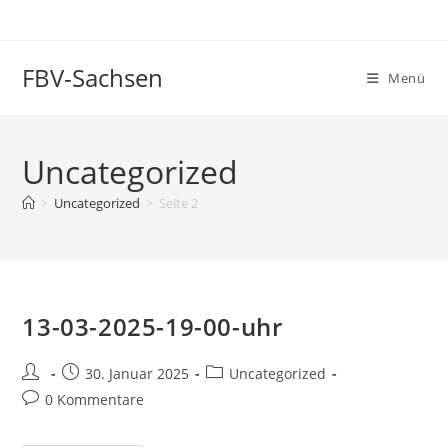
Zum
Inhalt
springen
FBV-Sachsen
Menü
Uncategorized
>
Uncategorized
>
Seite 2
13-03-2025-19-00-uhr
Beitrags-
Beitrag
Beitrags-
30. Januar 2025
Uncategorized
Autor:
veröffentlicht:
Kategorie:
Beitrags-
0 Kommentare
Kommentare: