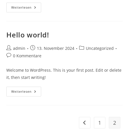
14-
Weiterlesen
03-
2025-
15-
00-
Uhr
Hello world!
Beitrags-
Beitrag
Beitrags-
admin
13. November 2024
Uncategorized
Autor:
veröffentlicht:
Kategorie:
Beitrags-
0 Kommentare
Kommentare:
Welcome to WordPress. This is your first post. Edit or delete
it, then start writing!
Hello
Weiterlesen
World!
1
2
Zur vorherigen Seite