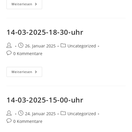
13-
Weiterlesen
03-
2025-
19-
00-
Uhr
14-03-2025-18-30-uhr
Beitrags-
Beitrag
Beitrags-
26. Januar 2025
Uncategorized
Autor:
veröffentlicht:
Kategorie:
Beitrags-
0 Kommentare
Kommentare:
14-
Weiterlesen
03-
2025-
18-
30-
Uhr
14-03-2025-15-00-uhr
Beitrags-
Beitrag
Beitrags-
24. Januar 2025
Uncategorized
Autor:
veröffentlicht:
Kategorie:
Beitrags-
0 Kommentare
Kommentare: